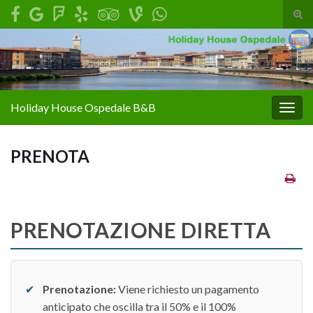
Atti
il
Search for:
mod
di
rice
Holiday House Ospedale B&B
Attiv
la
navig
PRENOTA
PRENOTAZIONE DIRETTA
✔
Prenotazione:
Viene richiesto un pagamento
anticipato che oscilla tra il 50% e il 100%